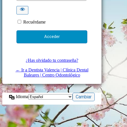
Recuérdame
¿Has olvidado tu contraseña?
← Ir a Dentista Valencia | Clínica Dental
Baleares | Centro Odontológico
Idioma