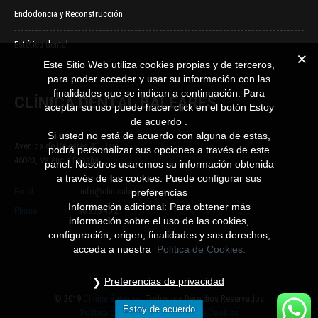
Endodoncia y Reconstrucción
Estética dental
Este Sitio Web utiliza cookies propias y de terceros,
para poder acceder y usar su información con las
finalidades que se indican a continuación. Para
CLÍNICA DENTAL BALEARES
aceptar su uso puede hacer click en el botón Estoy
de acuerdo .
Si usted no está de acuerdo con alguna de estas,
Avenida de Baleares 41, Bajo
podrá personalizar sus opciones a través de este
46023, Valencia España
panel. Nosotros usaremos su información obtenida
a través de las cookies. Puede configurar sus
Email:
info@clinicabaleares.com
preferencias
Información adicional: Para obtener más
Phone:
96 325 40 21
información sobre el uso de las cookies,
configuración, origen, finalidades y sus derechos,
acceda a nuestra
Política de Cookies.
Preferencias de privacidad
© 2019
Clinica Baleares.
Todos los Derechos Reservados
Estoy de acuerdo
Política de Privacidad
|
Política de Cookies