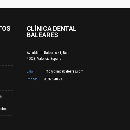
TOS
CLÍNICA DENTAL
BALEARES
Avenida de Baleares 41, Bajo
46023, Valencia España
Email:
info@clinicabaleares.com
Phone:
96 325 40 21
ca
ción