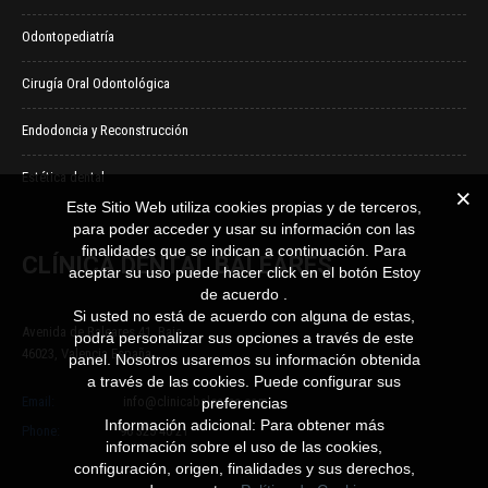
Odontopediatría
Cirugía Oral Odontológica
Endodoncia y Reconstrucción
Estética dental
Este Sitio Web utiliza cookies propias y de terceros,
para poder acceder y usar su información con las
finalidades que se indican a continuación. Para
CLÍNICA DENTAL BALEARES
aceptar su uso puede hacer click en el botón Estoy
de acuerdo .
Si usted no está de acuerdo con alguna de estas,
Avenida de Baleares 41, Bajo
podrá personalizar sus opciones a través de este
46023, Valencia España
panel. Nosotros usaremos su información obtenida
a través de las cookies. Puede configurar sus
Email:
info@clinicabaleares.com
preferencias
Información adicional: Para obtener más
Phone:
96 325 40 21
información sobre el uso de las cookies,
configuración, origen, finalidades y sus derechos,