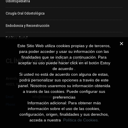
Odontopediatría
Cirugía Oral Odontológica
Endodoncia y Reconstrucción
Estética dental
Este Sitio Web utiliza cookies propias y de terceros,
para poder acceder y usar su información con las
finalidades que se indican a continuación. Para
CLÍNICA DENTAL BALEARES
aceptar su uso puede hacer click en el botón Estoy
de acuerdo .
Si usted no está de acuerdo con alguna de estas,
Avenida de Baleares 41, Bajo
podrá personalizar sus opciones a través de este
46023, Valencia España
panel. Nosotros usaremos su información obtenida
a través de las cookies. Puede configurar sus
Email:
info@clinicabaleares.com
preferencias
Información adicional: Para obtener más
Phone:
96 325 40 21
información sobre el uso de las cookies,
configuración, origen, finalidades y sus derechos,
acceda a nuestra
Política de Cookies.