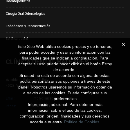
Odontopediatría
Cirugía Oral Odontológica
Endodoncia y Reconstrucción
Estética dental
Este Sitio Web utiliza cookies propias y de terceros,
para poder acceder y usar su información con las
finalidades que se indican a continuación. Para
CLÍNICA DENTAL BALEARES
aceptar su uso puede hacer click en el botón Estoy
de acuerdo .
Si usted no está de acuerdo con alguna de estas,
Avenida de Baleares 41, Bajo
podrá personalizar sus opciones a través de este
46023, Valencia España
panel. Nosotros usaremos su información obtenida
a través de las cookies. Puede configurar sus
Email:
info@clinicabaleares.com
preferencias
Información adicional: Para obtener más
Phone:
96 325 40 21
información sobre el uso de las cookies,
configuración, origen, finalidades y sus derechos,
acceda a nuestra
Política de Cookies.